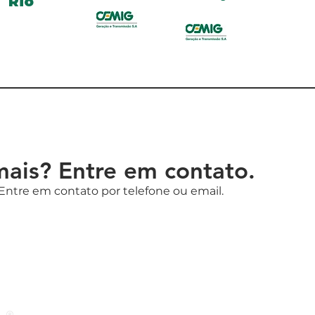
Rio
mais? Entre em contato.
 Entre em contato por telefone ou email.
Av. Governador Agamenon Magalhães, 4775 
sala 112 -
Ilha do Leite - Recife-PE.