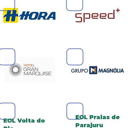
EOL Praias de
EOL Volta do
Parajuru